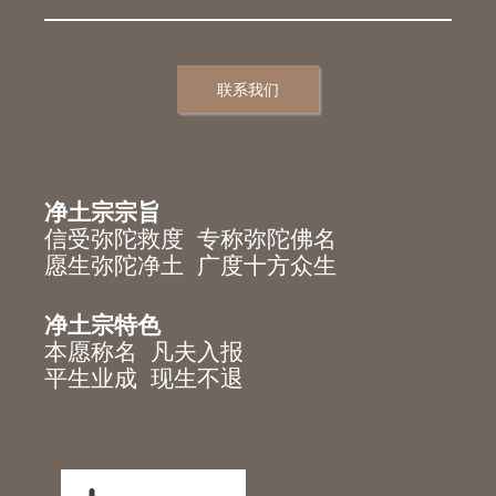
联系我们
净土宗宗旨
信受弥陀救度 专称弥陀佛名
愿生弥陀净土 广度十方众生
净土宗特色
本愿称名 凡夫入报
平生业成 现生不退