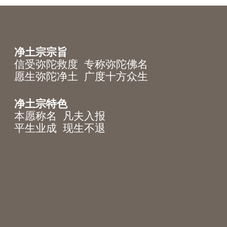
净土宗宗旨
信受弥陀救度 专称弥陀佛名
愿生弥陀净土 广度十方众生
净土宗特色
本愿称名 凡夫入报
平生业成 现生不退