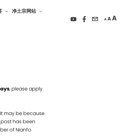
Incre
Reset
Decrease
font
答
净土宗网站
font
font
A
A
size.
A
size.
size.
days
, please apply
y be because
r post has been
ber of Nianfo