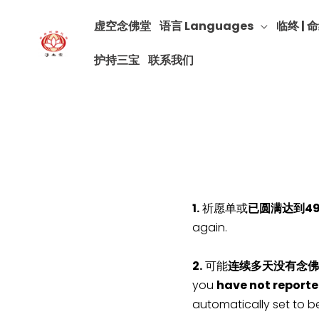
虚空念佛堂
语言 Languages
临终 | 命
护持三宝
联系我们
1.
祈愿单或
已圆满达到4
again.
2.
可能
连续多天没有念佛
you
have not reporte
automatically set to b