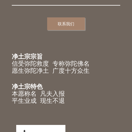
联系我们
净土宗宗旨
信受弥陀救度 专称弥陀佛名
愿生弥陀净土 广度十方众生
净土宗特色
本愿称名 凡夫入报
平生业成 现生不退