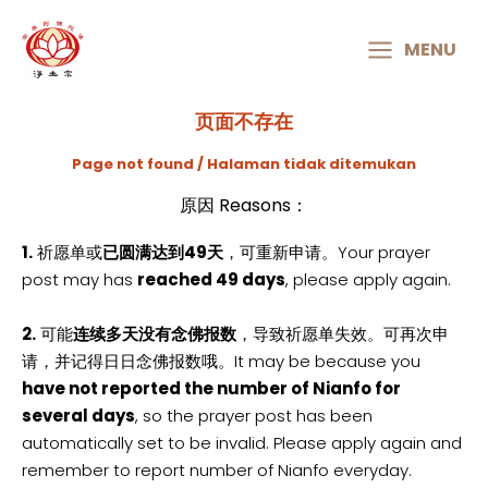
MAIN
MENU
MENU
页面不存在
Page not found / Halaman tidak ditemukan
原因 Reasons：
1.
祈愿单或
已圆满达到49天
，可重新申请。Your prayer
post may has
reached 49 days
, please apply again.
2.
可能
连续多天没有念佛报数
，导致祈愿单失效。可再次申
请，并记得日日念佛报数哦。It may be because you
have not reported the number of Nianfo for
several days
, so the prayer post has been
automatically set to be invalid. Please apply again and
remember to report number of Nianfo everyday.