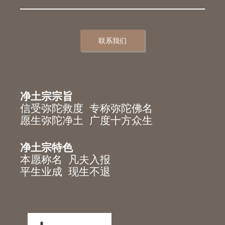
联系我们
净土宗宗旨
信受弥陀救度 专称弥陀佛名
愿生弥陀净土 广度十方众生
净土宗特色
本愿称名 凡夫入报
平生业成 现生不退