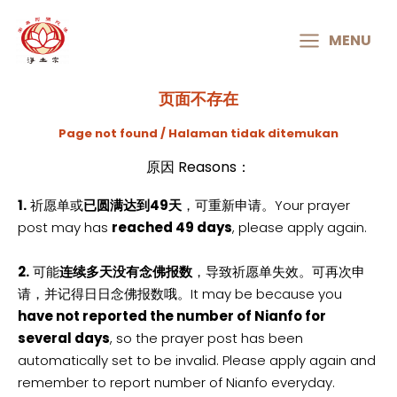
MAIN
MENU
MENU
页面不存在
Page not found / Halaman tidak ditemukan
原因 Reasons：
1.
祈愿单或
已圆满达到49天
，可重新申请。Your prayer
post may has
reached 49 days
, please apply again.
2.
可能
连续多天没有念佛报数
，导致祈愿单失效。可再次申
请，并记得日日念佛报数哦。It may be because you
have not reported the number of Nianfo for
several days
, so the prayer post has been
automatically set to be invalid. Please apply again and
remember to report number of Nianfo everyday.