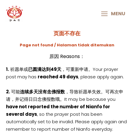
MAIN
MENU
MENU
页面不存在
Page not found / Halaman tidak ditemukan
原因 Reasons：
1.
祈愿单或
已圆满达到49天
，可重新申请。Your prayer
post may has
reached 49 days
, please apply again.
2.
可能
连续多天没有念佛报数
，导致祈愿单失效。可再次申
请，并记得日日念佛报数哦。It may be because you
have not reported the number of Nianfo for
several days
, so the prayer post has been
automatically set to be invalid. Please apply again and
remember to report number of Nianfo everyday.