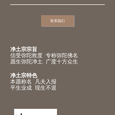
联系我们
净土宗宗旨
信受弥陀救度 专称弥陀佛名
愿生弥陀净土 广度十方众生
净土宗特色
本愿称名 凡夫入报
平生业成 现生不退