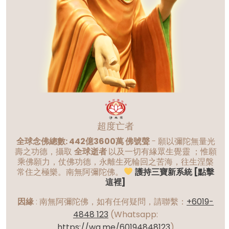
超度亡者
全球念佛總數: 442億3600萬 佛號聲
- 願以彌陀無量光
壽之功德，攝取
全球逝者
以及一切有緣眾生覺靈 ；惟願
乘佛願力，仗佛功德，永離生死輪回之苦海，往生涅槃
常住之極樂。南無阿彌陀佛。
護持三寶新系統 [點擊
這裡]
因緣
:
南無阿彌陀佛，如有任何疑問，請聯繫：
+6019-
4848 123
(Whatsapp:
https://wa.me/60194848123
)