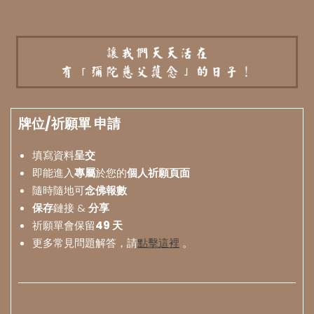
牌位/祈願單 申請
填寫資料
呈交
即能進入
專屬
於您的
個人祈願頁面
隨時隨地可
念佛報數
保存
鏈接 &
分享
祈願單會保留
49 天
更多常見問題解答，請
點擊這裡
。