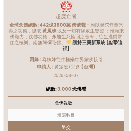
超度亡者
全球念佛總數: 442億3600萬 佛號聲
- 願以彌陀無量光
壽之功德，攝取
黃鳳珠
以及一切有緣眾生覺靈 ；惟願乘
佛願力，仗佛功德，永離生死輪回之苦海，往生涅槃常
住之極樂。南無阿彌陀佛。
護持三寶新系統 [點擊這
裡]
因緣
:
為妹妹往生極樂世界蒙佛接引
申請人 :
黃定宏/宗會
(台灣)
2026-08-07
總數:
3,000
念佛聲
念佛報數 :
呈交