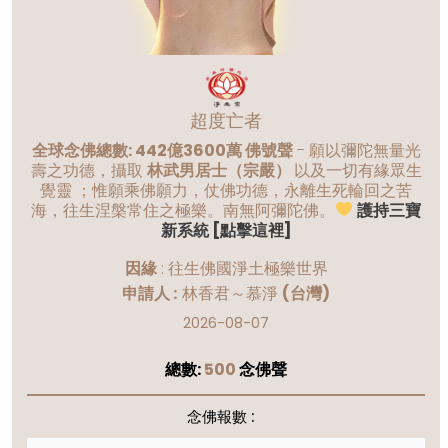
超度亡者
全球念佛總數: 442億3600萬 佛號聲
- 願以彌陀無量光
壽之功德，攝取
林武男居士（宗嚴）
以及一切有緣眾生
覺靈 ；惟願乘佛願力，仗佛功德，永離生死輪回之苦
海，往生涅槃常住之極樂。南無阿彌陀佛。
護持三寶
新系統 [點擊這裡]
因緣
:
往生佛國淨土極樂世界
申請人 :
林香君～慕淨
(台灣)
2026-08-07
總數:
500
念佛聲
念佛報數 :