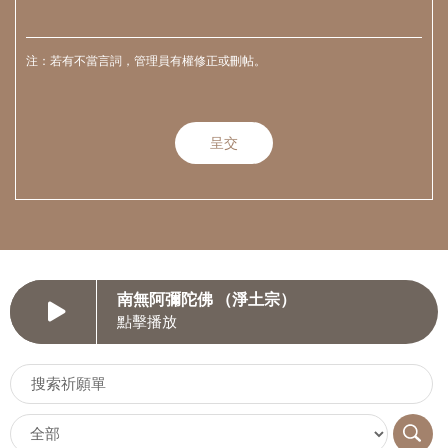
注：若有不當言詞，管理員有權修正或刪帖。
南無阿彌陀佛 （淨土宗）
點擊播放