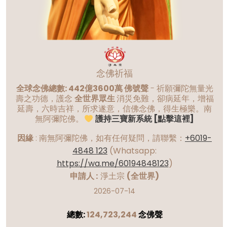
念佛祈福
全球念佛總數: 442億3600萬 佛號聲
- 祈願彌陀無量光
壽之功德，護念
全世界眾生
消災免難，卻病延年，增福
延壽，六時吉祥，所求遂意，信佛念佛，得生極樂。南
無阿彌陀佛。
護持三寶新系統 [點擊這裡]
因緣
:
南無阿彌陀佛，如有任何疑問，請聯繫：
+6019-
4848 123
(Whatsapp:
https://wa.me/60194848123
)
申請人 :
淨土宗
(全世界)
2026-07-14
總數:
124,723,244
念佛聲