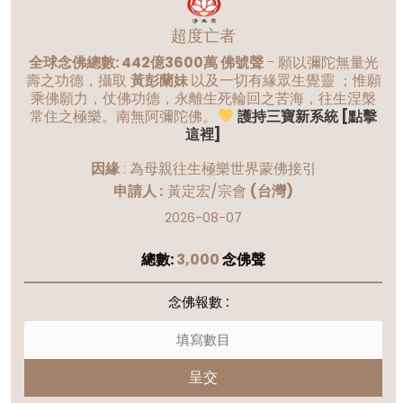
超度亡者
全球念佛總數: 442億3600萬 佛號聲
- 願以彌陀無量光
壽之功德，攝取
黃彭蘭妹
以及一切有緣眾生覺靈 ；惟願
乘佛願力，仗佛功德，永離生死輪回之苦海，往生涅槃
常住之極樂。南無阿彌陀佛。
護持三寶新系統 [點擊
這裡]
因緣
:
為母親往生極樂世界蒙佛接引
申請人 :
黃定宏/宗會
(台灣)
2026-08-07
總數:
3,000
念佛聲
念佛報數 :
呈交