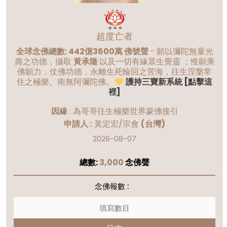
超度亡者
全球念佛總數: 442億3600萬 佛號聲
- 願以彌陀無量光
壽之功德，攝取
黃承隆
以及一切有緣眾生覺靈 ；惟願乘
佛願力，仗佛功德，永離生死輪回之苦海，往生涅槃常
住之極樂。南無阿彌陀佛。
護持三寶新系統 [點擊這
裡]
因緣
:
為哥哥往生極樂世界蒙佛接引
申請人 :
黃定宏/宗會
(台灣)
2026-08-07
總數:
3,000
念佛聲
念佛報數 :