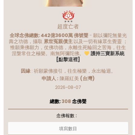
超度亡者
全球念佛總數: 442億3600萬 佛號聲
- 願以彌陀無量光
壽之功德，攝取
累世冤親債主
以及一切有緣眾生覺靈 ；
惟願乘佛願力，仗佛功德，永離生死輪回之苦海，往生
涅槃常住之極樂。南無阿彌陀佛。
護持三寶新系統
[點擊這裡]
因緣
:
祈願蒙佛接引，往生極樂，永出輪迴。
申請人 :
陳羅紅美
(台灣)
2026-08-07
總數:
308
念佛聲
念佛報數 :