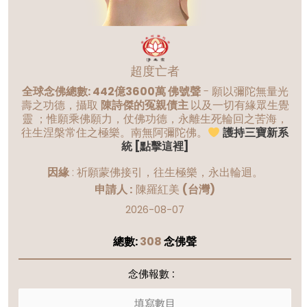
超度亡者
全球念佛總數: 442億3600萬 佛號聲
- 願以彌陀無量光
壽之功德，攝取
陳詩傑的冤親債主
以及一切有緣眾生覺
靈 ；惟願乘佛願力，仗佛功德，永離生死輪回之苦海，
往生涅槃常住之極樂。南無阿彌陀佛。
護持三寶新系
統 [點擊這裡]
因緣
:
祈願蒙佛接引，往生極樂，永出輪迴。
申請人 :
陳羅紅美
(台灣)
2026-08-07
總數:
308
念佛聲
念佛報數 :