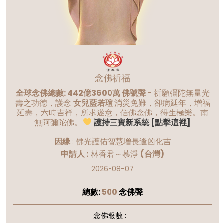
念佛祈福
全球念佛總數: 442億3600萬 佛號聲
- 祈願彌陀無量光
壽之功德，護念
女兒藍若瑄
消災免難，卻病延年，增福
延壽，六時吉祥，所求遂意，信佛念佛，得生極樂。南
無阿彌陀佛。
護持三寶新系統 [點擊這裡]
因緣
:
佛光護佑智慧增長逢凶化吉
申請人 :
林香君～慕淨
(台灣)
2026-08-07
總數:
500
念佛聲
念佛報數 :