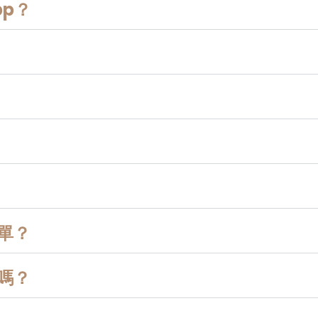
p？
單？
嗎？