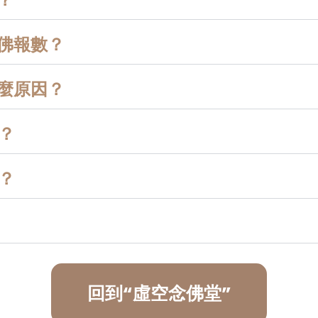
佛報數？
麼原因？
？
？
回到“虛空念佛堂”