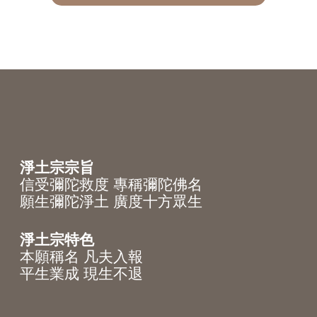
淨土宗宗旨
信受彌陀救度 專稱彌陀佛名
願生彌陀淨土 廣度十方眾生
淨土宗特色
本願稱名 凡夫入報
平生業成 現生不退