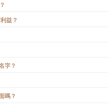
？
麼利益？
名字？
面嗎？