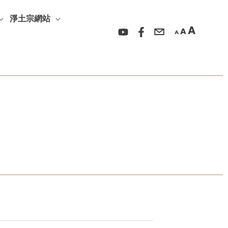
放
重
縮
大
淨土宗網站
設
小
A
A
字
A
字
字
型
型
型
大
大
大
小。
小。
小。