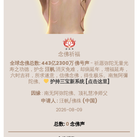
念佛祈福
全球念佛总数: 443亿2300万 佛号声
- 祈愿弥陀无量光
寿之功德，护念
汪帆
消灾免难，却病延年，增福延寿，
六时吉祥，所求遂意，信佛念佛，得生极乐。南無阿彌
陀佛。
护持三宝新系统 [点击这里]
因缘
:
南无阿弥陀佛。顶礼慧净师父
申请人 :
汪帆/佛殊
(中国)
2026-08-09
总数:
0
念佛声