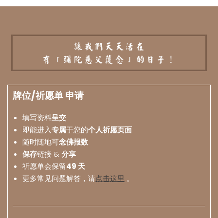
牌位/祈愿单 申请
填写资料
呈交
即能进入
专属
于您的
个人祈愿页面
随时随地可
念佛报数
保存
链接 &
分享
祈愿单会保留
49 天
更多常见问题解答，请
点击这里
。