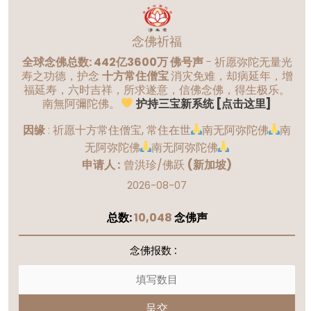
念佛祈福
全球念佛总数: 442亿3600万 佛号声
- 祈愿弥陀无量光
寿之功德，护念
十方常住僧宝
消灾免难，却病延年，增
福延寿，六时吉祥，所求遂意，信佛念佛，得生极乐。
南無阿彌陀佛。
护持三宝新系统 [点击这里]
因缘
:
祈愿十方常住僧宝, 常住在世
南无阿弥陀佛
南
无阿弥陀佛
南无阿弥陀佛
申请人 :
曾洪珍/佛跃
(新加坡)
2026-08-07
总数:
10,048
念佛声
念佛报数 :
呈交