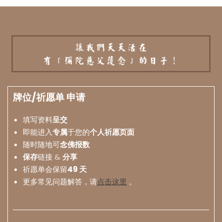
牌位/祈愿单 申请
填写资料
呈交
即能进入
专属
于您的
个人祈愿页面
随时随地可
念佛报数
保存
链接 &
分享
祈愿单会保留
49 天
更多常见问题解答，请
点击这里
。