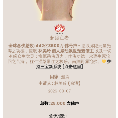
超度亡者
全球念佛总数: 442亿3600万 佛号声
- 愿以弥陀无量光
寿之功德，摄取
林美玲 個人累劫累世冤親債主
以及一切
有缘众生觉灵；惟愿乘佛愿力，仗佛功德，永离生死轮
回之苦海， 往生涅槃常住之极乐。南無阿彌陀佛。
护
持三宝新系统 [点击这里]
因缘
:
超薦
申请人 :
林美玲
(台湾)
2026-08-07
总数:
25,000
念佛声
念佛报数 :