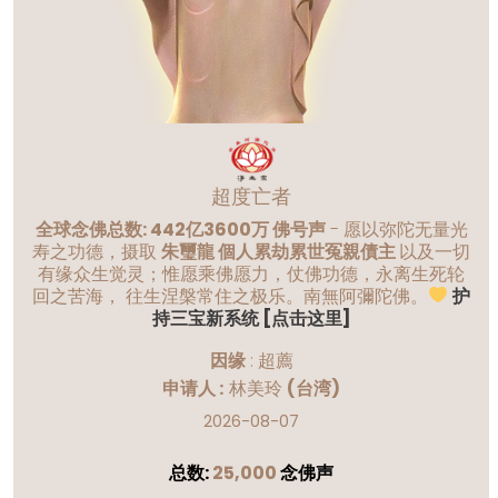
超度亡者
全球念佛总数: 442亿3600万 佛号声
- 愿以弥陀无量光
寿之功德，摄取
朱璽龍 個人累劫累世冤親債主
以及一切
有缘众生觉灵；惟愿乘佛愿力，仗佛功德，永离生死轮
回之苦海， 往生涅槃常住之极乐。南無阿彌陀佛。
护
持三宝新系统 [点击这里]
因缘
:
超薦
申请人 :
林美玲
(台湾)
2026-08-07
总数:
25,000
念佛声