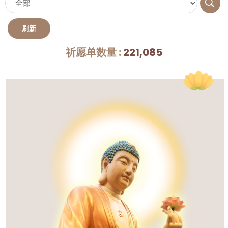
祈愿单数量 :
221,085