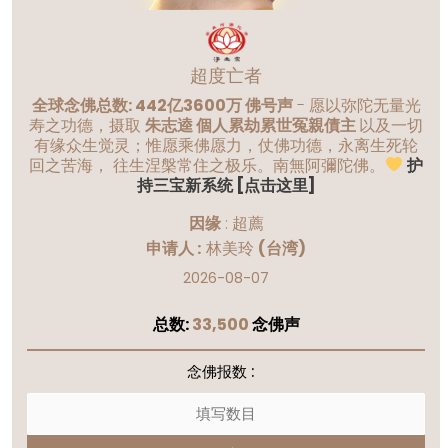
超度亡者
全球念佛总数: 442亿3600万 佛号声
- 愿以弥陀无量光
寿之功德，摄取
朱志逵 個人累劫累世冤親債主
以及一切
有缘众生觉灵；惟愿乘佛愿力，仗佛功德，永离生死轮
回之苦海， 往生涅槃常住之极乐。南無阿彌陀佛。
护
持三宝新系统 [点击这里]
因缘
:
超薦
申请人 :
林美玲
(台湾)
2026-08-07
总数:
33,500
念佛声
念佛报数 :