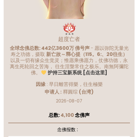
超度亡者
全球念佛总数: 442亿3600万 佛号声
- 愿以弥陀无量光
寿之功德，摄取
新亡故～釋心提（115。6:、20往生）
以及一切有缘众生觉灵；惟愿乘佛愿力，仗佛功德，永
离生死轮回之苦海， 往生涅槃常住之极乐。南無阿彌陀
佛。
护持三宝新系统 [点击这里]
因缘
:
早日離苦得樂，往生極樂
申请人 :
釋圓琮
(台湾)
2026-08-07
总数:
4,100
念佛声
念佛报数 :