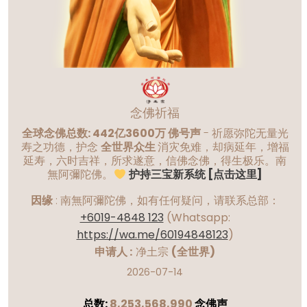
念佛祈福
全球念佛总数: 442亿3600万 佛号声
- 祈愿弥陀无量光
寿之功德，护念
全世界众生
消灾免难，却病延年，增福
延寿，六时吉祥，所求遂意，信佛念佛，得生极乐。南
無阿彌陀佛。
护持三宝新系统 [点击这里]
因缘
:
南無阿彌陀佛，如有任何疑问，请联系总部：
+6019-4848 123
(Whatsapp:
https://wa.me/60194848123
)
申请人 :
净土宗
(全世界)
2026-07-14
总数:
8,253,568,990
念佛声