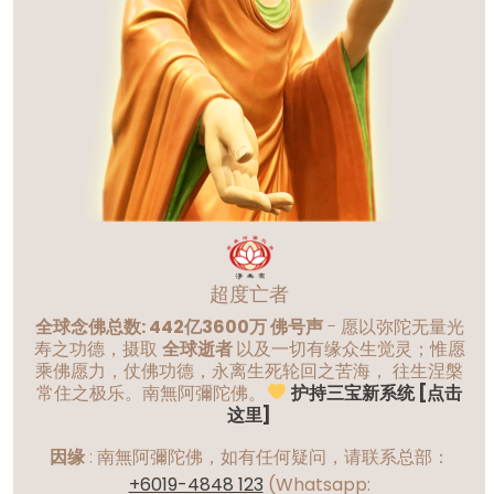
超度亡者
全球念佛总数: 442亿3600万 佛号声
- 愿以弥陀无量光
寿之功德，摄取
全球逝者
以及一切有缘众生觉灵；惟愿
乘佛愿力，仗佛功德，永离生死轮回之苦海， 往生涅槃
常住之极乐。南無阿彌陀佛。
护持三宝新系统 [点击
这里]
因缘
:
南無阿彌陀佛，如有任何疑问，请联系总部：
+6019-4848 123
(Whatsapp: