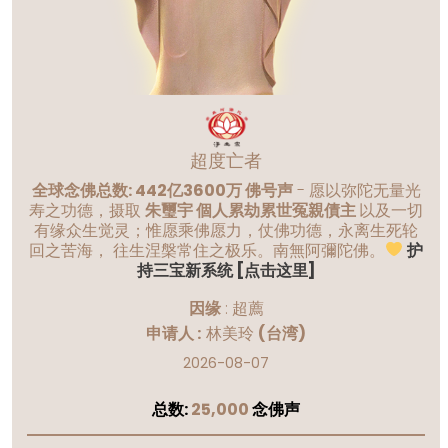
超度亡者
全球念佛总数: 442亿3600万 佛号声
- 愿以弥陀无量光
寿之功德，摄取
朱璽宇 個人累劫累世冤親債主
以及一切
有缘众生觉灵；惟愿乘佛愿力，仗佛功德，永离生死轮
回之苦海， 往生涅槃常住之极乐。南無阿彌陀佛。
护
持三宝新系统 [点击这里]
因缘
:
超薦
申请人 :
林美玲
(台湾)
2026-08-07
总数:
25,000
念佛声