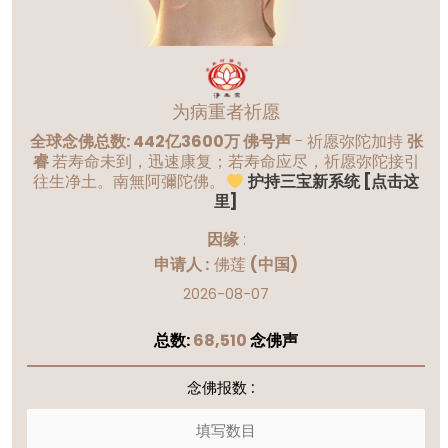
为病重者祈愿
全球念佛总数: 442亿3600万 佛号声
- 祈愿弥陀加持
张
睿
若寿命未到，迅速康复；若寿命应尽，祈愿弥陀接引
往生净土。南無阿彌陀佛。
护持三宝新系统 [点击这
里]
因缘
:
申请人 :
佛莲
(中国)
2026-08-07
总数:
68,510
念佛声
念佛报数 :