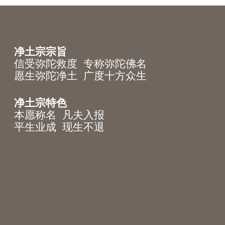
净土宗宗旨
信受弥陀救度 专称弥陀佛名
愿生弥陀净土 广度十方众生
净土宗特色
本愿称名 凡夫入报
平生业成 现生不退