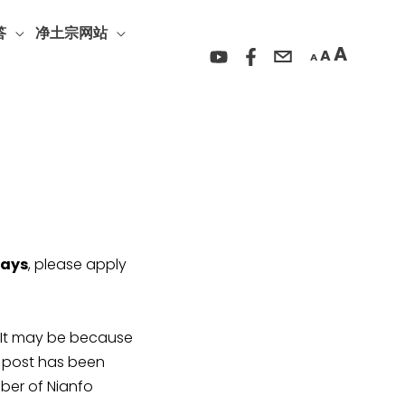
Incre
Reset
Decrease
font
答
净土宗网站
font
font
A
A
size.
A
size.
size.
days
, please apply
y be because
r post has been
ber of Nianfo