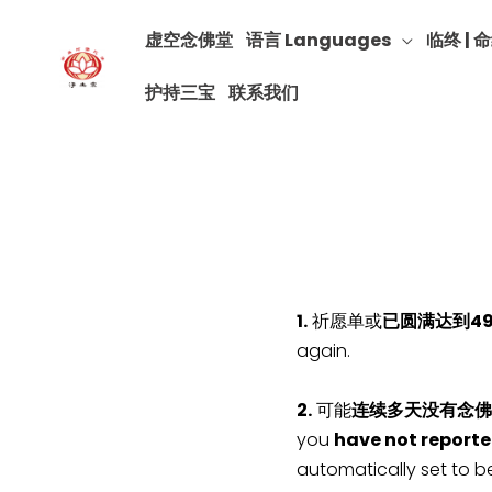
虚空念佛堂
语言 Languages
临终 | 命
护持三宝
联系我们
1.
祈愿单或
已圆满达到4
again.
2.
可能
连续多天没有念佛
you
have not reporte
automatically set to b