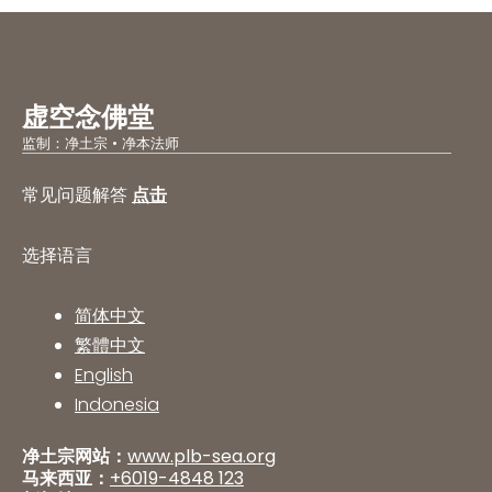
虚空念佛堂
监制：净土宗 • 净本法师
常见问题解答
点击
选择语言
简体中文
繁體中文
English
Indonesia
净土宗网站：
www.plb-sea.org
马来西亚：
+6019-4848 123