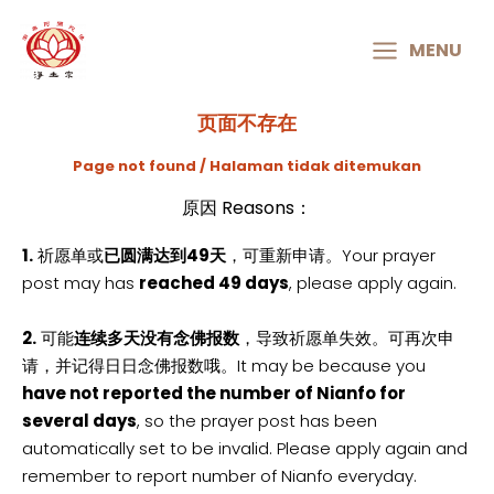
MAIN
MENU
MENU
页面不存在
Page not found / Halaman tidak ditemukan
原因 Reasons：
1.
祈愿单或
已圆满达到49天
，可重新申请。Your prayer
post may has
reached 49 days
, please apply again.
2.
可能
连续多天没有念佛报数
，导致祈愿单失效。可再次申
请，并记得日日念佛报数哦。It may be because you
have not reported the number of Nianfo for
several days
, so the prayer post has been
automatically set to be invalid. Please apply again and
remember to report number of Nianfo everyday.