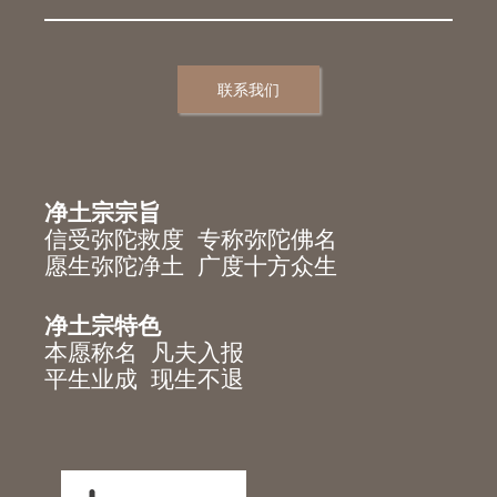
联系我们
净土宗宗旨
信受弥陀救度 专称弥陀佛名
愿生弥陀净土 广度十方众生
净土宗特色
本愿称名 凡夫入报
平生业成 现生不退