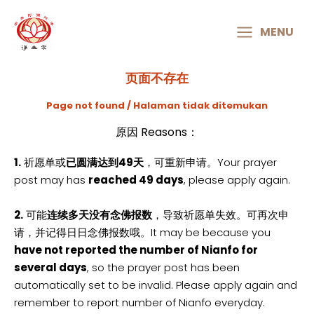
MAIN
MENU
MENU
页面不存在
Page not found / Halaman tidak ditemukan
原因 Reasons：
1.
祈愿单或
已圆满达到49天
，可重新申请。Your prayer
post may has
reached 49 days
, please apply again.
2.
可能
连续多天没有念佛报数
，导致祈愿单失效。可再次申
请，并记得日日念佛报数哦。It may be because you
have not reported the number of Nianfo for
several days
, so the prayer post has been
automatically set to be invalid. Please apply again and
remember to report number of Nianfo everyday.