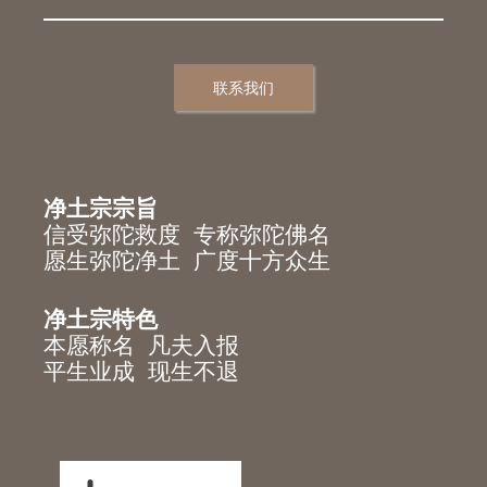
联系我们
净土宗宗旨
信受弥陀救度 专称弥陀佛名
愿生弥陀净土 广度十方众生
净土宗特色
本愿称名 凡夫入报
平生业成 现生不退