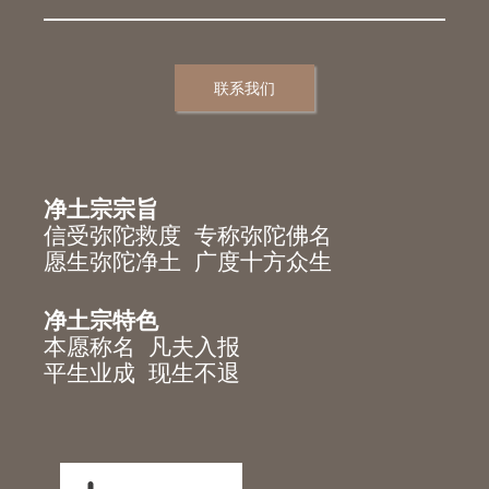
联系我们
净土宗宗旨
信受弥陀救度 专称弥陀佛名
愿生弥陀净土 广度十方众生
净土宗特色
本愿称名 凡夫入报
平生业成 现生不退