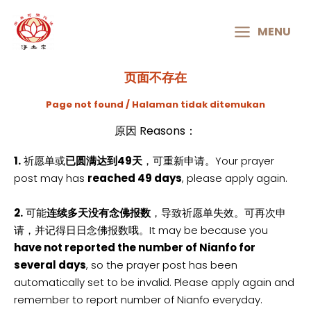
MAIN
MENU
MENU
页面不存在
Page not found / Halaman tidak ditemukan
原因 Reasons：
1.
祈愿单或
已圆满达到49天
，可重新申请。Your prayer
post may has
reached 49 days
, please apply again.
2.
可能
连续多天没有念佛报数
，导致祈愿单失效。可再次申
请，并记得日日念佛报数哦。It may be because you
have not reported the number of Nianfo for
several days
, so the prayer post has been
automatically set to be invalid. Please apply again and
remember to report number of Nianfo everyday.