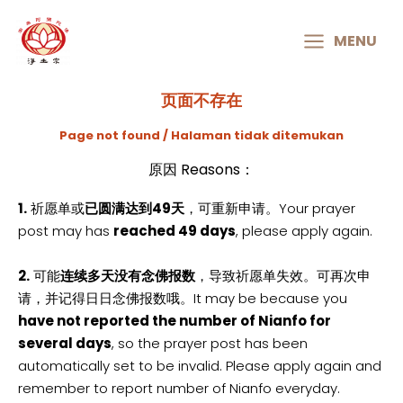
MAIN
MENU
MENU
页面不存在
Page not found / Halaman tidak ditemukan
原因 Reasons：
1.
祈愿单或
已圆满达到49天
，可重新申请。Your prayer
post may has
reached 49 days
, please apply again.
2.
可能
连续多天没有念佛报数
，导致祈愿单失效。可再次申
请，并记得日日念佛报数哦。It may be because you
have not reported the number of Nianfo for
several days
, so the prayer post has been
automatically set to be invalid. Please apply again and
remember to report number of Nianfo everyday.