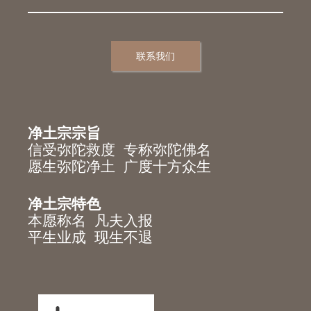
联系我们
净土宗宗旨
信受弥陀救度 专称弥陀佛名
愿生弥陀净土 广度十方众生
净土宗特色
本愿称名 凡夫入报
平生业成 现生不退