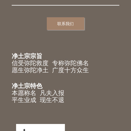
联系我们
净土宗宗旨
信受弥陀救度 专称弥陀佛名
愿生弥陀净土 广度十方众生
净土宗特色
本愿称名 凡夫入报
平生业成 现生不退