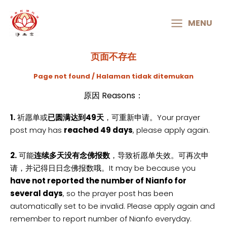
MAIN
MENU
MENU
页面不存在
Page not found / Halaman tidak ditemukan
原因 Reasons：
1.
祈愿单或
已圆满达到49天
，可重新申请。Your prayer
post may has
reached 49 days
, please apply again.
2.
可能
连续多天没有念佛报数
，导致祈愿单失效。可再次申
请，并记得日日念佛报数哦。It may be because you
have not reported the number of Nianfo for
several days
, so the prayer post has been
automatically set to be invalid. Please apply again and
remember to report number of Nianfo everyday.