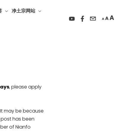
Incre
Reset
Decrease
font
答
净土宗网站
font
font
A
A
size.
A
size.
size.
days
, please apply
y be because
r post has been
ber of Nianfo