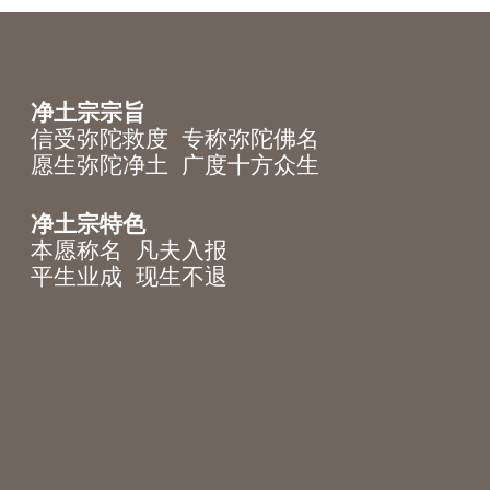
净土宗宗旨
信受弥陀救度 专称弥陀佛名
愿生弥陀净土 广度十方众生
净土宗特色
本愿称名 凡夫入报
平生业成 现生不退