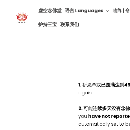
虚空念佛堂
语言 Languages
临终 | 命
护持三宝
联系我们
1.
祈愿单或
已圆满达到4
again.
2.
可能
连续多天没有念佛
you
have not reporte
automatically set to b