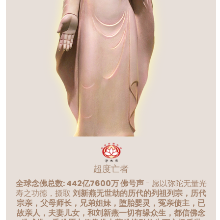
超度亡者
全球念佛总数: 442亿7600万 佛号声
- 愿以弥陀无量光
寿之功德，摄取
刘新燕无世劫的历代的列祖列宗，历代
宗亲，父母师长，兄弟姐妹，堕胎婴灵，冤亲债主，已
故亲人，夫妻儿女，和刘新燕一切有缘众生，都信佛念