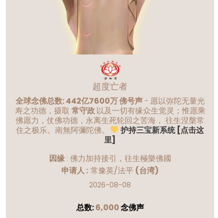
超度亡者
全球念佛总数: 442亿7600万 佛号声
- 愿以弥陀无量光
寿之功德，摄取
常守政
以及一切有缘众生觉灵；惟愿乘
佛愿力，仗佛功德，永离生死轮回之苦海， 往生涅槃常
住之极乐。南無阿彌陀佛。
护持三宝新系统 [点击这
里]
因缘
:
佛力加持接引，往生極樂佛國
申请人 :
常豫英/法平
(台湾)
2026-08-08
总数:
6,000
念佛声