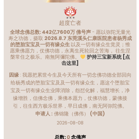
超度亡者
全球念佛总数: 442亿7600万 佛号声
- 愿以弥陀无量光
寿之功德，摄取
2026.8.7 东莞溪头仁康医院患者杨秀成
的堕胎宝宝及一切有缘众生
以及一切有缘众生觉灵；惟
愿乘佛愿力，仗佛功德，永离生死轮回之苦海， 往生涅
槃常住之极乐。南無阿彌陀佛。
护持三宝新系统 [点
击这里]
因缘
:
我愿把累世今生及今天所有一切念佛功德全部回向
给杨秀成的堕胎宝宝及及一切有缘众生，愿这个堕胎宝
宝及一切有缘众生业障消除，怨怼化解，福慧增长，净
缘增胜，信佛念佛，乘佛本愿力，仗佛功德，蒙佛接
引，往生西方极乐世界，早日成佛，南无阿弥陀佛。
申请人 :
佛锦隆（佛伟）
(中国)
2026-08-08
总数:
0
念佛声