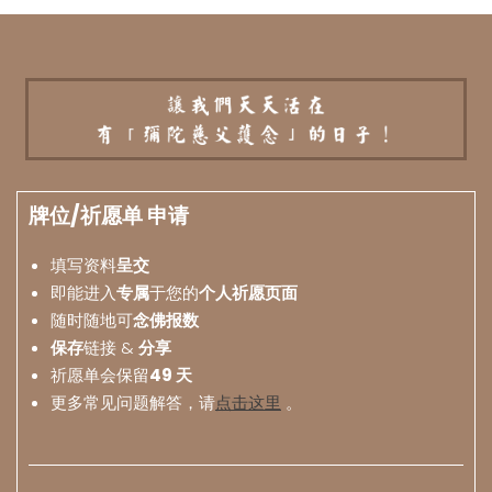
牌位/祈愿单 申请
填写资料
呈交
即能进入
专属
于您的
个人祈愿页面
随时随地可
念佛报数
保存
链接 &
分享
祈愿单会保留
49 天
更多常见问题解答，请
点击这里
。