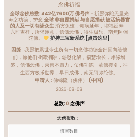
念佛祈福
全球念佛总数: 442亿7600万 佛号声
- 祈愿弥陀无量光
寿之功德，护念
全球 非自愿捐献 与自愿捐献 被活摘器官
的人及一切有缘众生
消灾免难，却病延年，增福延寿，
六时吉祥，所求遂意，信佛念佛，得生极乐。南無阿彌
陀佛。
护持三宝新系统 [点击这里]
因缘
:
我愿把累世今生所有一切念佛功德全部回向给他
们，愿他们业障消除，怨怼化解，福慧增长，净缘增
盛，信佛念佛，乘佛本愿力，仗佛功德，蒙佛接引，往
生西方极乐世界，早日成佛，南无阿弥陀佛。
申请人 :
佛锦隆（佛伟）
(中国)
2026-08-08
总数:
0
念佛声
念佛报数 :