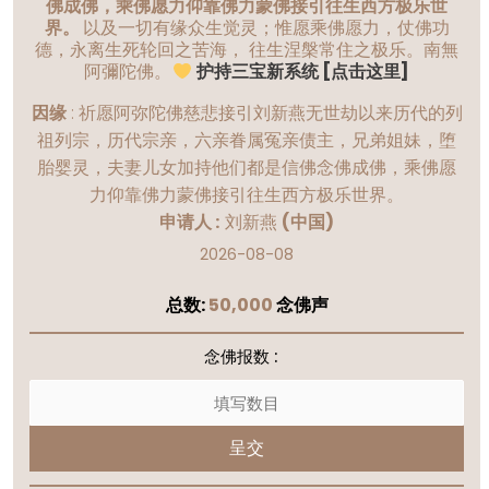
佛成佛，乘佛愿力仰靠佛力蒙佛接引往生西方极乐世
界。
以及一切有缘众生觉灵；惟愿乘佛愿力，仗佛功
德，永离生死轮回之苦海， 往生涅槃常住之极乐。南無
阿彌陀佛。
护持三宝新系统 [点击这里]
因缘
:
祈愿阿弥陀佛慈悲接引刘新燕无世劫以来历代的列
祖列宗，历代宗亲，六亲眷属冤亲债主，兄弟姐妹，堕
胎婴灵，夫妻儿女加持他们都是信佛念佛成佛，乘佛愿
力仰靠佛力蒙佛接引往生西方极乐世界。
申请人 :
刘新燕
(中国)
2026-08-08
总数:
50,000
念佛声
念佛报数 :
呈交