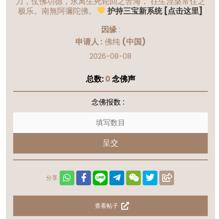
力，仗佛功德，永离生死轮回之苦海， 往生涅槃常住之
极乐。南無阿彌陀佛。
护持三宝新系统 [点击这里]
因缘
:
申请人 :
佛纯
(中国)
2026-08-08
总数:
0
念佛声
念佛报数 :
呈交
分享
查看帖子