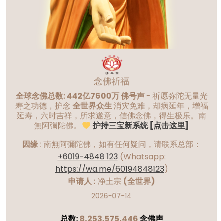
念佛祈福
全球念佛总数: 442亿7600万 佛号声
- 祈愿弥陀无量光
寿之功德，护念
全世界众生
消灾免难，却病延年，增福
延寿，六时吉祥，所求遂意，信佛念佛，得生极乐。南
無阿彌陀佛。
护持三宝新系统 [点击这里]
因缘
:
南無阿彌陀佛，如有任何疑问，请联系总部：
+6019-4848 123
(Whatsapp:
https://wa.me/60194848123
)
申请人 :
净土宗
(全世界)
2026-07-14
总数:
8,253,575,446
念佛声