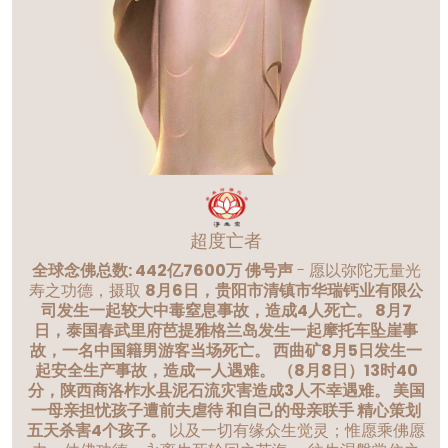
超度亡者
全球念佛总数: 442亿7600万 佛号声
- 愿以弥陀无量光
寿之功德，摄取
8月6日，贵阳市清镇市华瑞钙业有限公
司发生一起较大中毒窒息事故，造成4人死亡。 8月7
日，泰国春武里府芭提雅格兰岛发生一起摩托车坠崖事
故，一名中国籍男游客当场死亡。 西曲矿8月5日发生一
起安全生产事故，造成一人遇难。 （8月8日）13时40
分，陕西商洛柞水县泥石流灾害造成3人不幸遇难。 美国
一母亲担忧孩子遭前夫虐待 和自己的母亲联手 精心策划
五天杀害4个孩子。
以及一切有缘众生觉灵；惟愿乘佛愿