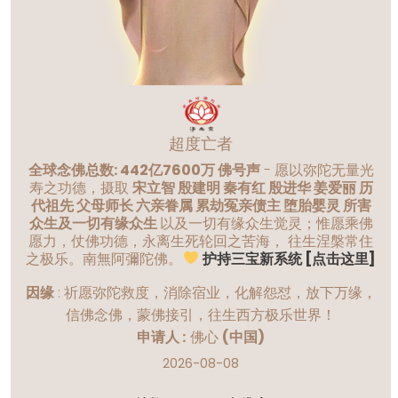
超度亡者
全球念佛总数: 442亿7600万 佛号声
- 愿以弥陀无量光
寿之功德，摄取
宋立智 殷建明 秦有红 殷进华 姜爱丽 历
代祖先 父母师长 六亲眷属 累劫冤亲债主 堕胎婴灵 所害
众生及一切有缘众生
以及一切有缘众生觉灵；惟愿乘佛
愿力，仗佛功德，永离生死轮回之苦海， 往生涅槃常住
之极乐。南無阿彌陀佛。
护持三宝新系统 [点击这里]
因缘
:
祈愿弥陀救度，消除宿业，化解怨怼，放下万缘，
信佛念佛，蒙佛接引，往生西方极乐世界！
申请人 :
佛心
(中国)
2026-08-08