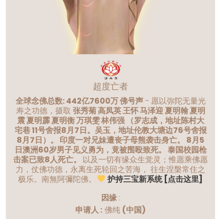
超度亡者
全球念佛总数: 442亿7600万 佛号声
- 愿以弥陀无量光
寿之功德，摄取
张秀菊 高凤英 王怀 马泽迎 夏明翰 夏明
震 夏明霹 夏明衡 万琪雯 林伟强 （罗志成，地址陈村大
宅巷 11号舍报8月7日。吴玉，地址伦教大塘边76号舍报
8月7日）。 印度一对兄妹遭丧子母熊袭击身亡。 8月5
日澳洲60岁男子见义勇为，竟被围殴致死。 泰国校园枪
击案已致8人死亡。
以及一切有缘众生觉灵；惟愿乘佛愿
力，仗佛功德，永离生死轮回之苦海， 往生涅槃常住之
极乐。南無阿彌陀佛。
护持三宝新系统 [点击这里]
因缘
:
申请人 :
佛纯
(中国)