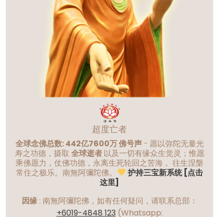
超度亡者
全球念佛总数: 442亿7600万 佛号声
- 愿以弥陀无量光
寿之功德，摄取
全球逝者
以及一切有缘众生觉灵；惟愿
乘佛愿力，仗佛功德，永离生死轮回之苦海， 往生涅槃
常住之极乐。南無阿彌陀佛。
护持三宝新系统 [点击
这里]
因缘
:
南無阿彌陀佛，如有任何疑问，请联系总部：
+6019-4848 123
(Whatsapp: