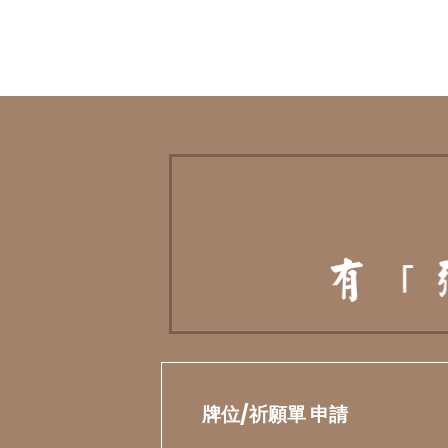
牌位/祈願單 申請