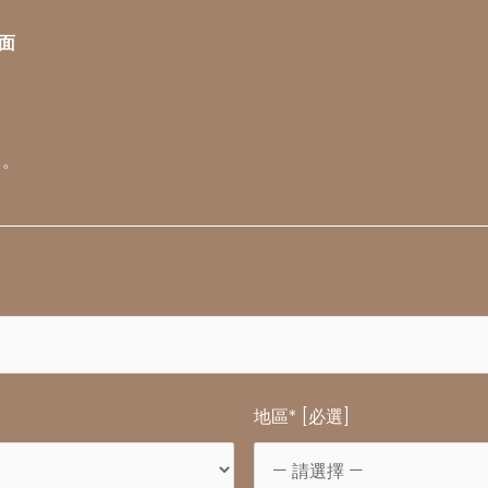
面
。
地區* [必選]