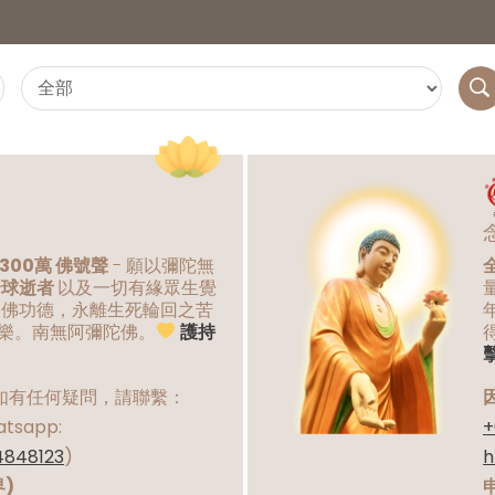
300萬 佛號聲
- 願以彌陀無
全球逝者
以及一切有緣眾生覺
仗佛功德，永離生死輪回之苦
樂。南無阿彌陀佛。
護持
]
如有任何疑問，請聯繫：
tsapp:
+
4848123
)
h
界)