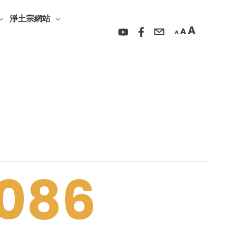
放
重
縮
大
淨土宗網站
設
小
A
A
字
A
字
字
型
型
型
大
大
大
小。
小。
小。
,086