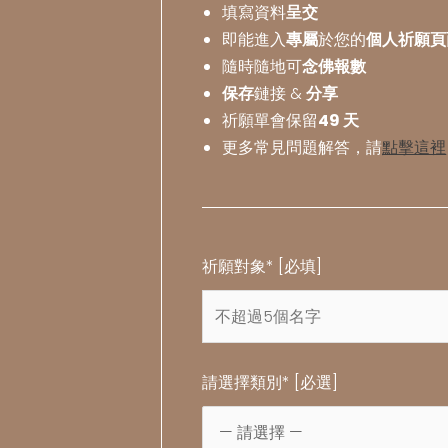
填寫資料
呈交
即能進入
專屬
於您的
個人祈願頁
隨時隨地可
念佛報數
保存
鏈接 &
分享
祈願單會保留
49 天
更多常見問題解答，請
點擊這裡
祈願對象* [必填]
請選擇類別* [必選]