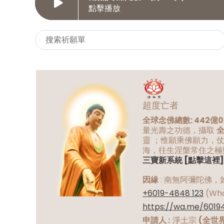
點擊播放
超度亡者
全球念佛總數: 442億0
量光壽之功德，攝取
靈 ；惟願乘佛願力，
海，往生涅槃常住之極
三寶新系統 [點擊這裡
因緣
:
南無阿彌陀佛，
+6019-4848 123
(Wha
https://wa.me/6019
申請人 :
淨土宗
(全世