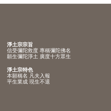
淨土宗宗旨
信受彌陀救度 專稱彌陀佛名
願生彌陀淨土 廣度十方眾生
淨土宗特色
本願稱名 凡夫入報
平生業成 現生不退