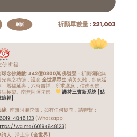
祈願單數量 :
221,003
念佛祈福
全球念佛總數: 442億0300萬 佛號聲
- 祈願彌陀無
量光壽之功德，護念
全世界眾生
消災免難，卻病延
年，增福延壽，六時吉祥，所求遂意，信佛念佛，
得生極樂。南無阿彌陀佛。
護持三寶新系統 [點
擊這裡]
因緣
:
南無阿彌陀佛，如有任何疑問，請聯繫：
6019-4848 123
(Whatsapp:
ttps://wa.me/60194848123
)
申請人 :
淨土宗
(全世界)