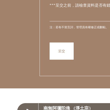
***呈交之前，請檢查資料是否有
注：若有不當言詞，管理員有權修正或刪帖。
南無阿彌陀佛 （淨土宗）