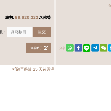
2
總數:
88,620,222
念佛聲
 :
呈交
查看帖子
分享
祈願單將於
25
天後圓滿