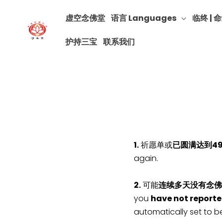
虚空念佛堂
语言 Languages
临终 | 命
护持三宝
联系我们
1.
祈愿单或
已圆满达到4
again.
2.
可能
连续多天没有念佛
you
have not reporte
automatically set to b