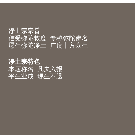
净土宗宗旨
信受弥陀救度 专称弥陀佛名
愿生弥陀净土 广度十方众生
净土宗特色
本愿称名 凡夫入报
平生业成 现生不退