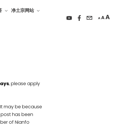
Incre
Reset
Decrease
font
答
净土宗网站
font
font
A
A
size.
A
size.
size.
days
, please apply
y be because
r post has been
ber of Nianfo