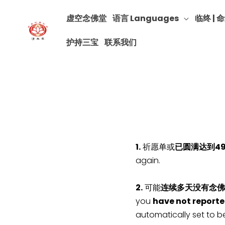
虚空念佛堂
语言 Languages
临终 | 命
护持三宝
联系我们
1.
祈愿单或
已圆满达到4
again.
2.
可能
连续多天没有念佛
you
have not reporte
automatically set to b