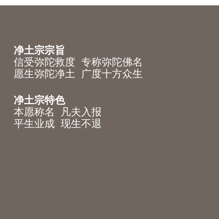
净土宗宗旨
信受弥陀救度 专称弥陀佛名
愿生弥陀净土 广度十方众生
净土宗特色
本愿称名 凡夫入报
平生业成 现生不退