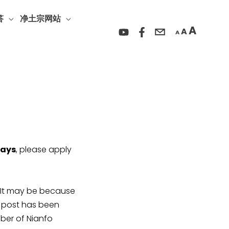
Incre
Reset
Decrease
font
答
净土宗网站
font
font
A
A
size.
A
size.
size.
days
, please apply
y be because
r post has been
ber of Nianfo