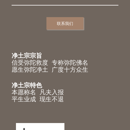
联系我们
净土宗宗旨
信受弥陀救度 专称弥陀佛名
愿生弥陀净土 广度十方众生
净土宗特色
本愿称名 凡夫入报
平生业成 现生不退