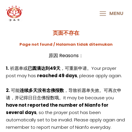
MAIN
MENU
MENU
页面不存在
Page not found / Halaman tidak ditemukan
原因 Reasons：
1.
祈愿单或
已圆满达到49天
，可重新申请。Your prayer
post may has
reached 49 days
, please apply again.
2.
可能
连续多天没有念佛报数
，导致祈愿单失效。可再次申
请，并记得日日念佛报数哦。It may be because you
have not reported the number of Nianfo for
several days
, so the prayer post has been
automatically set to be invalid. Please apply again and
remember to report number of Nianfo everyday.