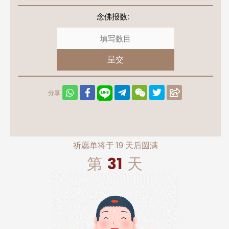
念佛报数:
呈交
分享
祈愿单将于
19
天后圆满
第
31
天