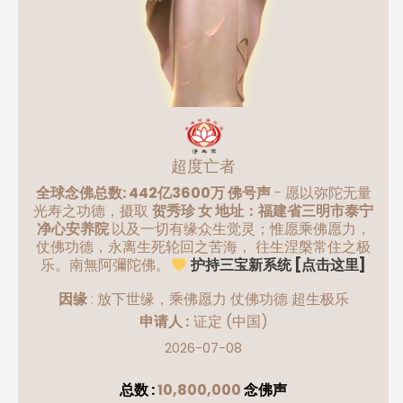
超度亡者
全球念佛总数: 442亿3600万 佛号声
- 愿以弥陀无量
光寿之功德，摄取
贺秀珍 女 地址：福建省三明市泰宁
净心安养院
以及一切有缘众生觉灵；惟愿乘佛愿力，
仗佛功德，永离生死轮回之苦海， 往生涅槃常住之极
乐。南無阿彌陀佛。
护持三宝新系统 [点击这里]
因缘
:
放下世缘，乘佛愿力 仗佛功德 超生极乐
申请人 :
证定
(中国)
2026-07-08
总数 :
10,800,000
念佛声