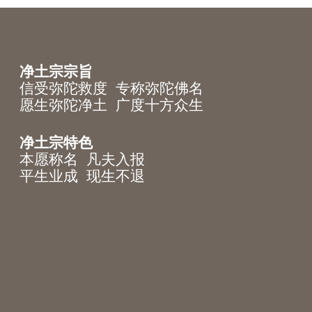
净土宗宗旨
信受弥陀救度 专称弥陀佛名
愿生弥陀净土 广度十方众生
净土宗特色
本愿称名 凡夫入报
平生业成 现生不退