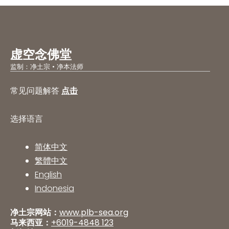
虚空念佛堂
监制：净土宗 • 净本法师
常见问题解答
点击
选择语言
简体中文
繁體中文
English
Indonesia
净土宗网站：
www.plb-sea.org
马来西亚：
+6019-4848 123