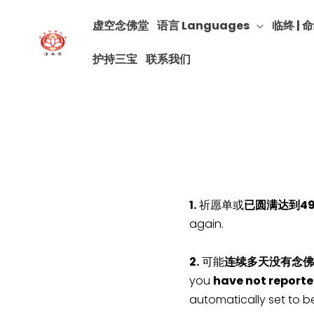
虚空念佛堂
语言 Languages
临终 | 命
护持三宝
联系我们
1.
祈愿单或
已圆满达到4
again.
2.
可能
连续多天没有念佛
you
have not reporte
automatically set to b