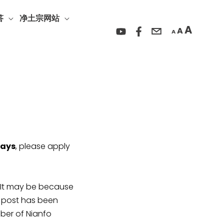
Incre
Reset
Decrease
font
答
净土宗网站
font
font
A
A
size.
A
size.
size.
days
, please apply
y be because
r post has been
ber of Nianfo