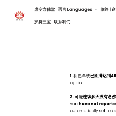
虚空念佛堂
语言 Languages
临终 | 命
护持三宝
联系我们
1.
祈愿单或
已圆满达到4
again.
2.
可能
连续多天没有念佛
you
have not reporte
automatically set to b