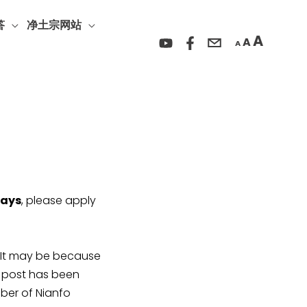
Incre
Reset
Decrease
font
答
净土宗网站
font
font
A
A
size.
A
size.
size.
days
, please apply
y be because
r post has been
ber of Nianfo