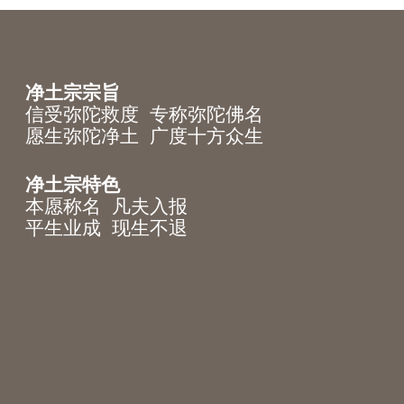
净土宗宗旨
信受弥陀救度 专称弥陀佛名
愿生弥陀净土 广度十方众生
净土宗特色
本愿称名 凡夫入报
平生业成 现生不退