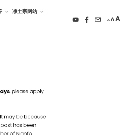
Incre
Reset
Decrease
font
答
净土宗网站
font
font
A
A
size.
A
size.
size.
days
, please apply
y be because
r post has been
ber of Nianfo