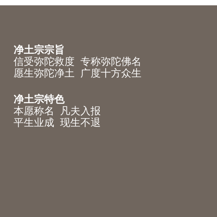
净土宗宗旨
信受弥陀救度 专称弥陀佛名
愿生弥陀净土 广度十方众生
净土宗特色
本愿称名 凡夫入报
平生业成 现生不退