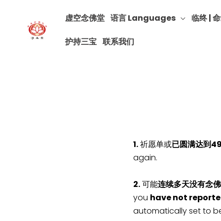
虚空念佛堂
语言 Languages
临终 | 命
护持三宝
联系我们
1.
祈愿单或
已圆满达到4
again.
2.
可能
连续多天没有念佛
you
have not reporte
automatically set to b