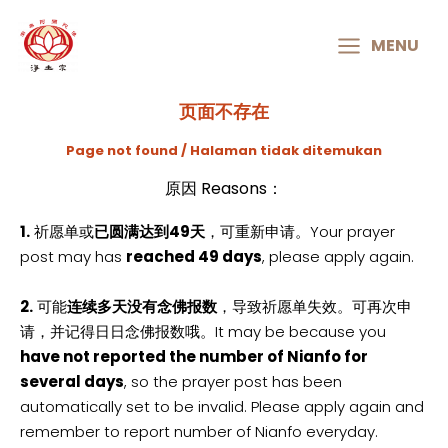
MAIN
MENU
MENU
页面不存在
Page not found / Halaman tidak ditemukan
原因 Reasons：
1.
祈愿单或
已圆满达到49天
，可重新申请。Your prayer
post may has
reached 49 days
, please apply again.
2.
可能
连续多天没有念佛报数
，导致祈愿单失效。可再次申
请，并记得日日念佛报数哦。It may be because you
have not reported the number of Nianfo for
several days
, so the prayer post has been
automatically set to be invalid. Please apply again and
remember to report number of Nianfo everyday.