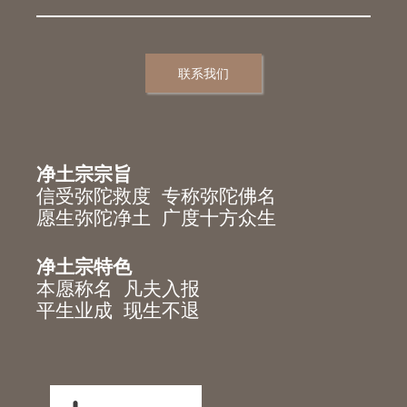
联系我们
净土宗宗旨
信受弥陀救度 专称弥陀佛名
愿生弥陀净土 广度十方众生
净土宗特色
本愿称名 凡夫入报
平生业成 现生不退