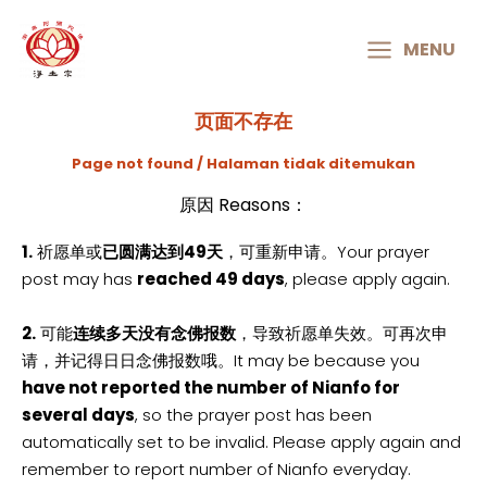
MAIN
MENU
MENU
页面不存在
Page not found / Halaman tidak ditemukan
原因 Reasons：
1.
祈愿单或
已圆满达到49天
，可重新申请。Your prayer
post may has
reached 49 days
, please apply again.
2.
可能
连续多天没有念佛报数
，导致祈愿单失效。可再次申
请，并记得日日念佛报数哦。It may be because you
have not reported the number of Nianfo for
several days
, so the prayer post has been
automatically set to be invalid. Please apply again and
remember to report number of Nianfo everyday.