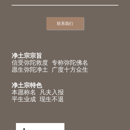
联系我们
净土宗宗旨
信受弥陀救度 专称弥陀佛名
愿生弥陀净土 广度十方众生
净土宗特色
本愿称名 凡夫入报
平生业成 现生不退