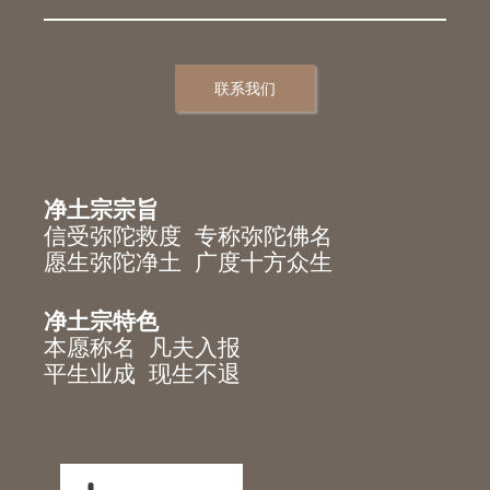
联系我们
净土宗宗旨
信受弥陀救度 专称弥陀佛名
愿生弥陀净土 广度十方众生
净土宗特色
本愿称名 凡夫入报
平生业成 现生不退