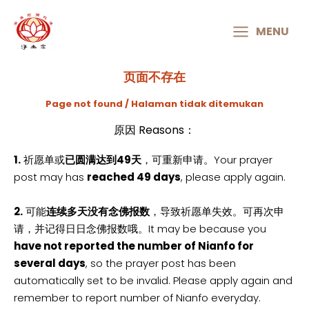
MAIN
MENU
MENU
页面不存在
Page not found / Halaman tidak ditemukan
原因 Reasons：
1.
祈愿单或
已圆满达到49天
，可重新申请。Your prayer
post may has
reached 49 days
, please apply again.
2.
可能
连续多天没有念佛报数
，导致祈愿单失效。可再次申
请，并记得日日念佛报数哦。It may be because you
have not reported the number of Nianfo for
several days
, so the prayer post has been
automatically set to be invalid. Please apply again and
remember to report number of Nianfo everyday.