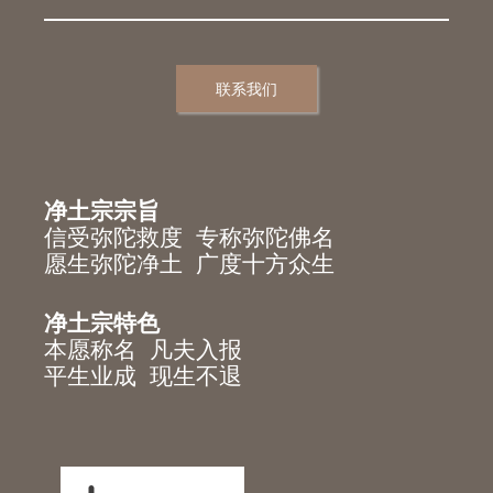
联系我们
净土宗宗旨
信受弥陀救度 专称弥陀佛名
愿生弥陀净土 广度十方众生
净土宗特色
本愿称名 凡夫入报
平生业成 现生不退