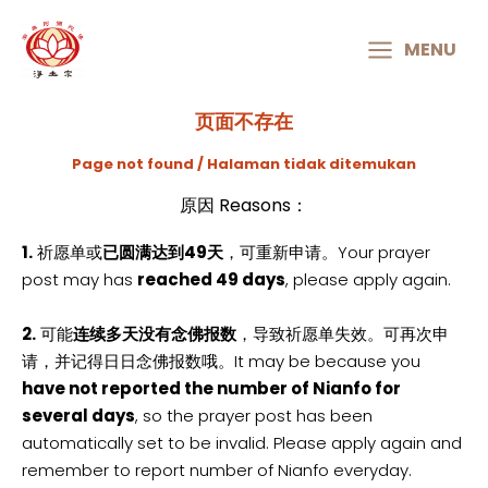
MAIN
MENU
MENU
页面不存在
Page not found / Halaman tidak ditemukan
原因 Reasons：
1.
祈愿单或
已圆满达到49天
，可重新申请。Your prayer
post may has
reached 49 days
, please apply again.
2.
可能
连续多天没有念佛报数
，导致祈愿单失效。可再次申
请，并记得日日念佛报数哦。It may be because you
have not reported the number of Nianfo for
several days
, so the prayer post has been
automatically set to be invalid. Please apply again and
remember to report number of Nianfo everyday.