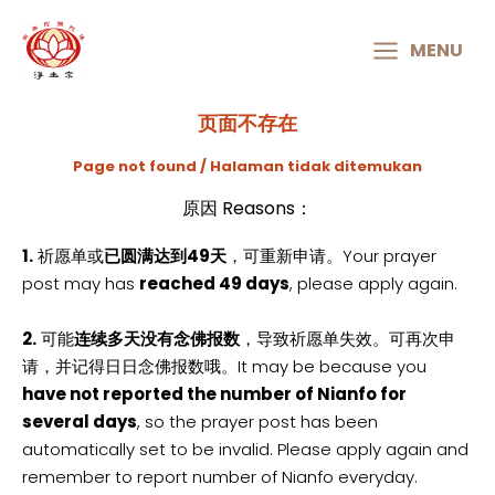
MAIN
MENU
MENU
页面不存在
Page not found / Halaman tidak ditemukan
原因 Reasons：
1.
祈愿单或
已圆满达到49天
，可重新申请。Your prayer
post may has
reached 49 days
, please apply again.
2.
可能
连续多天没有念佛报数
，导致祈愿单失效。可再次申
请，并记得日日念佛报数哦。It may be because you
have not reported the number of Nianfo for
several days
, so the prayer post has been
automatically set to be invalid. Please apply again and
remember to report number of Nianfo everyday.