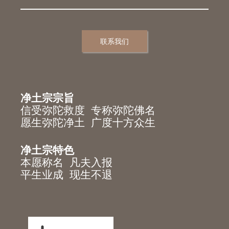
联系我们
净土宗宗旨
信受弥陀救度 专称弥陀佛名
愿生弥陀净土 广度十方众生
净土宗特色
本愿称名 凡夫入报
平生业成 现生不退