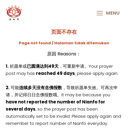
MAIN
MENU
MENU
页面不存在
Page not found / Halaman tidak ditemukan
原因 Reasons：
1.
祈愿单或
已圆满达到49天
，可重新申请。Your prayer
post may has
reached 49 days
, please apply again.
2.
可能
连续多天没有念佛报数
，导致祈愿单失效。可再次申
请，并记得日日念佛报数哦。It may be because you
have not reported the number of Nianfo for
several days
, so the prayer post has been
automatically set to be invalid. Please apply again and
remember to report number of Nianfo everyday.