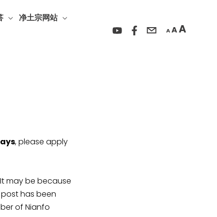
Incre
Reset
Decrease
font
答
净土宗网站
font
font
A
A
size.
A
size.
size.
days
, please apply
y be because
r post has been
ber of Nianfo