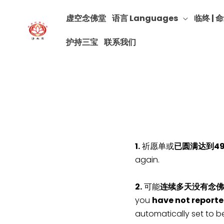
虚空念佛堂
语言 Languages
临终 | 命
护持三宝
联系我们
1.
祈愿单或
已圆满达到4
again.
2.
可能
连续多天没有念佛
you
have not reporte
automatically set to b