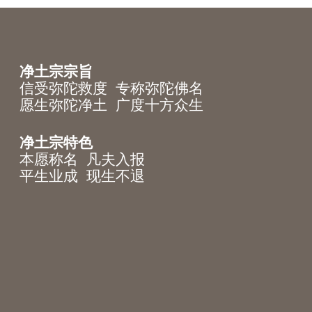
净土宗宗旨
信受弥陀救度 专称弥陀佛名
愿生弥陀净土 广度十方众生
净土宗特色
本愿称名 凡夫入报
平生业成 现生不退