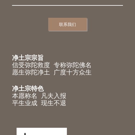
联系我们
净土宗宗旨
信受弥陀救度 专称弥陀佛名
愿生弥陀净土 广度十方众生
净土宗特色
本愿称名 凡夫入报
平生业成 现生不退