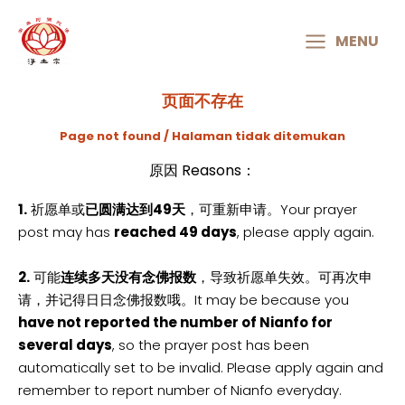
MAIN
MENU
MENU
页面不存在
Page not found / Halaman tidak ditemukan
原因 Reasons：
1.
祈愿单或
已圆满达到49天
，可重新申请。Your prayer
post may has
reached 49 days
, please apply again.
2.
可能
连续多天没有念佛报数
，导致祈愿单失效。可再次申
请，并记得日日念佛报数哦。It may be because you
have not reported the number of Nianfo for
several days
, so the prayer post has been
automatically set to be invalid. Please apply again and
remember to report number of Nianfo everyday.