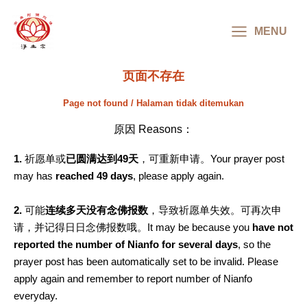
MAIN
MENU
MENU
页面不存在
Page not found / Halaman tidak ditemukan
原因 Reasons：
1.
祈愿单或
已圆满达到49天
，可重新申请。Your prayer post
may has
reached 49 days
, please apply again.
2.
可能
连续多天没有念佛报数
，导致祈愿单失效。可再次申
请，并记得日日念佛报数哦。It may be because you
have not
reported the number of Nianfo for several days
, so the
prayer post has been automatically set to be invalid. Please
apply again and remember to report number of Nianfo
everyday.