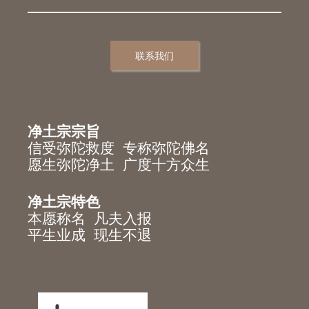
联系我们
净土宗宗旨
信受弥陀救度 专称弥陀佛名
愿生弥陀净土 广度十方众生
净土宗特色
本愿称名 凡夫入报
平生业成 现生不退