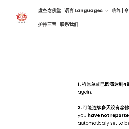
虚空念佛堂
语言 Languages
临终 | 命
护持三宝
联系我们
1.
祈愿单或
已圆满达到4
again.
2.
可能
连续多天没有念佛
you
have not reporte
automatically set to b