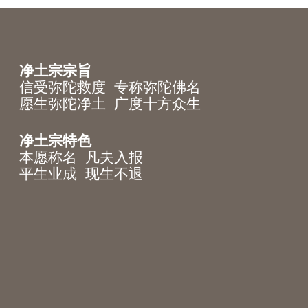
净土宗宗旨
信受弥陀救度 专称弥陀佛名
愿生弥陀净土 广度十方众生
净土宗特色
本愿称名 凡夫入报
平生业成 现生不退