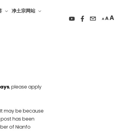
Incre
Reset
Decrease
font
答
净土宗网站
font
font
A
A
size.
A
size.
size.
days
, please apply
y be because
r post has been
ber of Nianfo