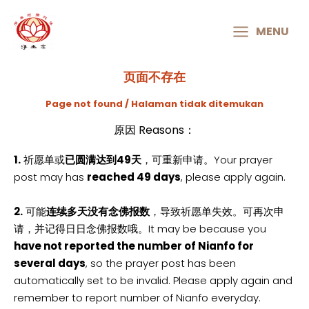
MAIN
MENU
MENU
页面不存在
Page not found / Halaman tidak ditemukan
原因 Reasons：
1.
祈愿单或
已圆满达到49天
，可重新申请。Your prayer
post may has
reached 49 days
, please apply again.
2.
可能
连续多天没有念佛报数
，导致祈愿单失效。可再次申
请，并记得日日念佛报数哦。It may be because you
have not reported the number of Nianfo for
several days
, so the prayer post has been
automatically set to be invalid. Please apply again and
remember to report number of Nianfo everyday.