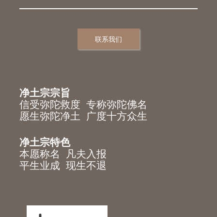
联系我们
净土宗宗旨
信受弥陀救度 专称弥陀佛名
愿生弥陀净土 广度十方众生
净土宗特色
本愿称名 凡夫入报
平生业成 现生不退