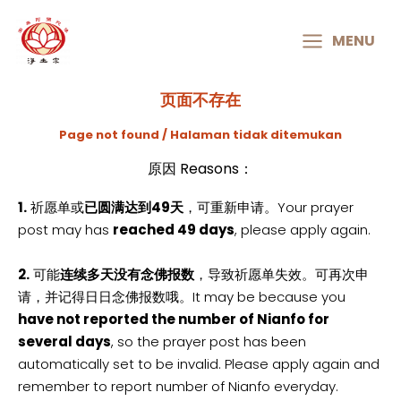
MAIN
MENU
MENU
页面不存在
Page not found / Halaman tidak ditemukan
原因 Reasons：
1.
祈愿单或
已圆满达到49天
，可重新申请。Your prayer
post may has
reached 49 days
, please apply again.
2.
可能
连续多天没有念佛报数
，导致祈愿单失效。可再次申
请，并记得日日念佛报数哦。It may be because you
have not reported the number of Nianfo for
several days
, so the prayer post has been
automatically set to be invalid. Please apply again and
remember to report number of Nianfo everyday.