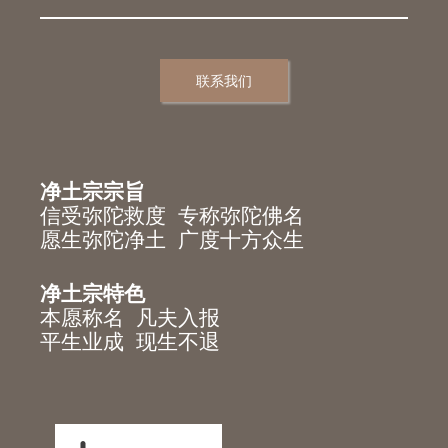
联系我们
净土宗宗旨
信受弥陀救度 专称弥陀佛名
愿生弥陀净土 广度十方众生
净土宗特色
本愿称名 凡夫入报
平生业成 现生不退