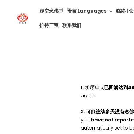
虚空念佛堂
语言 Languages
临终 | 命
护持三宝
联系我们
1.
祈愿单或
已圆满达到4
again.
2.
可能
连续多天没有念佛
you
have not reporte
automatically set to b