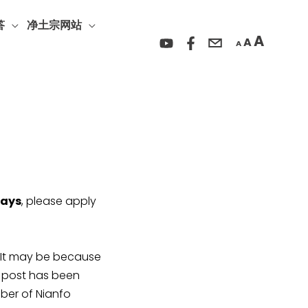
Incre
Reset
Decrease
font
答
净土宗网站
font
font
A
A
size.
A
size.
size.
days
, please apply
y be because
r post has been
ber of Nianfo