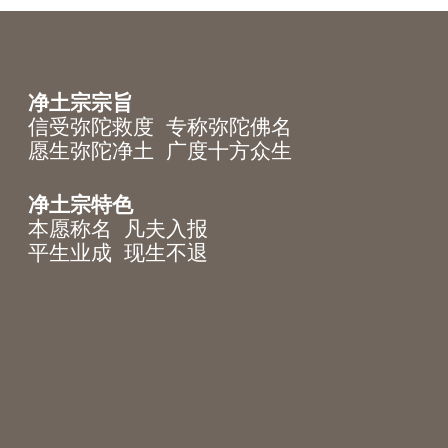
净土宗宗旨
信受弥陀救度 专称弥陀佛名
愿生弥陀净土 广度十方众生
净土宗特色
本愿称名 凡夫入报
平生业成 现生不退