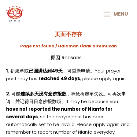
MAIN
MENU
MENU
页面不存在
Page not found / Halaman tidak ditemukan
原因 Reasons：
1.
祈愿单或
已圆满达到49天
，可重新申请。Your prayer
post may has
reached 49 days
, please apply again.
2.
可能
连续多天没有念佛报数
，导致祈愿单失效。可再次申
请，并记得日日念佛报数哦。It may be because you
have not reported the number of Nianfo for
several days
, so the prayer post has been
automatically set to be invalid. Please apply again and
remember to report number of Nianfo everyday.