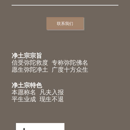
联系我们
净土宗宗旨
信受弥陀救度 专称弥陀佛名
愿生弥陀净土 广度十方众生
净土宗特色
本愿称名 凡夫入报
平生业成 现生不退