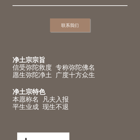
联系我们
净土宗宗旨
信受弥陀救度 专称弥陀佛名
愿生弥陀净土 广度十方众生
净土宗特色
本愿称名 凡夫入报
平生业成 现生不退