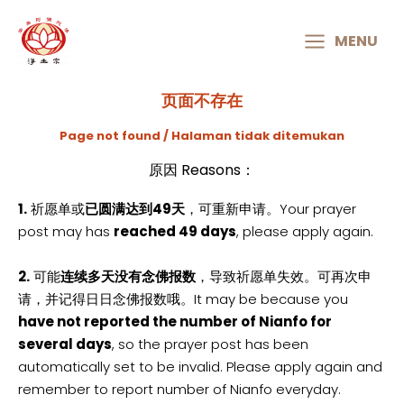
MAIN
MENU
MENU
页面不存在
Page not found / Halaman tidak ditemukan
原因 Reasons：
1.
祈愿单或
已圆满达到49天
，可重新申请。Your prayer
post may has
reached 49 days
, please apply again.
2.
可能
连续多天没有念佛报数
，导致祈愿单失效。可再次申
请，并记得日日念佛报数哦。It may be because you
have not reported the number of Nianfo for
several days
, so the prayer post has been
automatically set to be invalid. Please apply again and
remember to report number of Nianfo everyday.