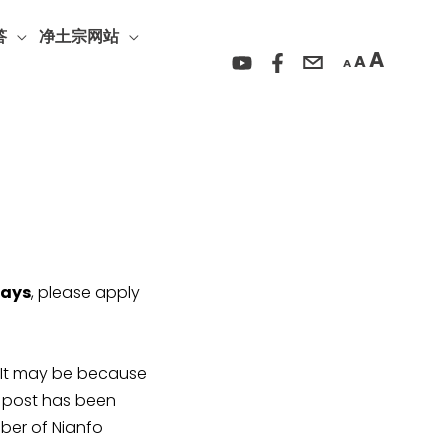
Incre
Reset
Decrease
font
答
净土宗网站
font
font
A
A
size.
A
size.
size.
days
, please apply
y be because
r post has been
ber of Nianfo