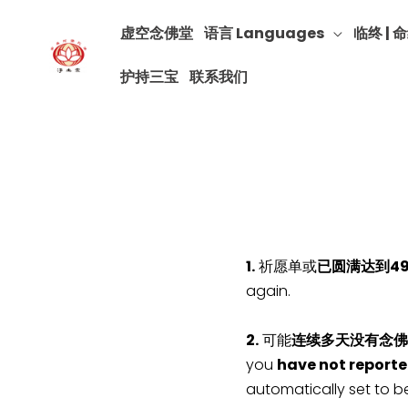
虚空念佛堂
语言 Languages
临终 | 命
护持三宝
联系我们
1.
祈愿单或
已圆满达到4
again.
2.
可能
连续多天没有念佛
you
have not reporte
automatically set to b