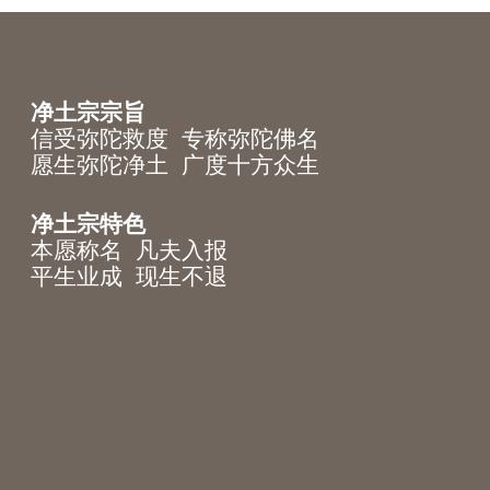
净土宗宗旨
信受弥陀救度 专称弥陀佛名
愿生弥陀净土 广度十方众生
净土宗特色
本愿称名 凡夫入报
平生业成 现生不退