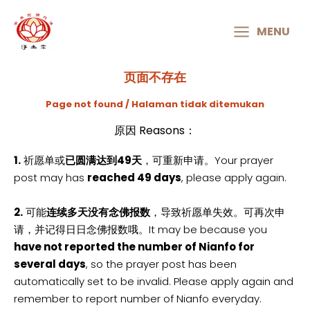
MAIN
MENU
MENU
页面不存在
Page not found / Halaman tidak ditemukan
原因 Reasons：
1.
祈愿单或
已圆满达到49天
，可重新申请。Your prayer
post may has
reached 49 days
, please apply again.
2.
可能
连续多天没有念佛报数
，导致祈愿单失效。可再次申
请，并记得日日念佛报数哦。It may be because you
have not reported the number of Nianfo for
several days
, so the prayer post has been
automatically set to be invalid. Please apply again and
remember to report number of Nianfo everyday.