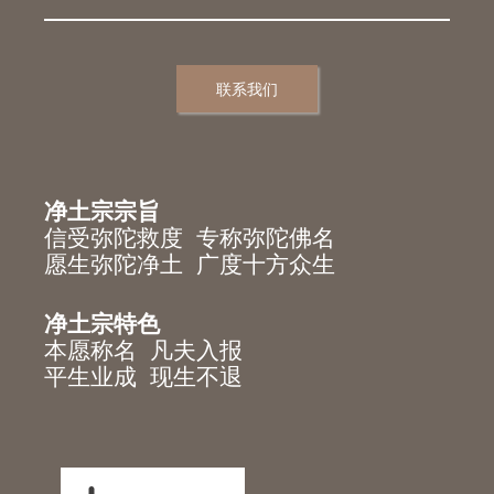
联系我们
净土宗宗旨
信受弥陀救度 专称弥陀佛名
愿生弥陀净土 广度十方众生
净土宗特色
本愿称名 凡夫入报
平生业成 现生不退