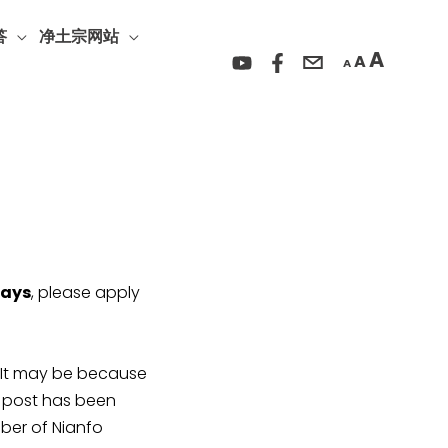
Incre
Reset
Decrease
font
答
净土宗网站
font
font
A
A
size.
A
size.
size.
days
, please apply
y be because
r post has been
ber of Nianfo