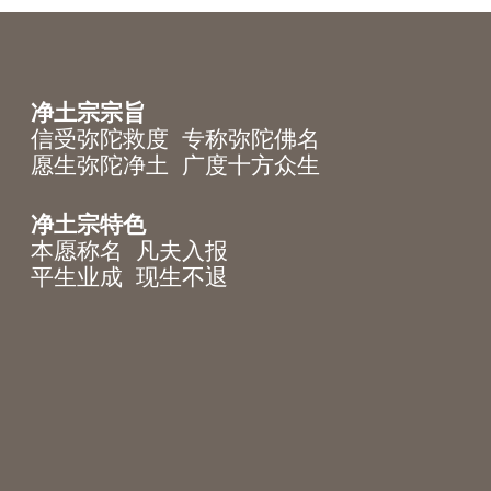
净土宗宗旨
信受弥陀救度 专称弥陀佛名
愿生弥陀净土 广度十方众生
净土宗特色
本愿称名 凡夫入报
平生业成 现生不退