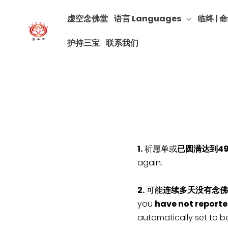
虚空念佛堂
语言 Languages
临终 | 命
护持三宝
联系我们
1.
祈愿单或
已圆满达到4
again.
2.
可能
连续多天没有念佛
you
have not reporte
automatically set to b