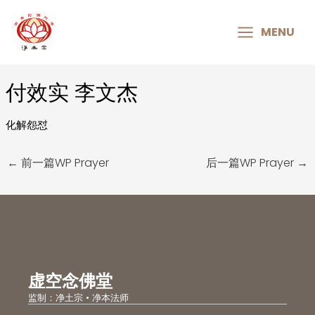
MAIN
MENU
MENU
付效实 李文杰
Post
navigation
化解怨怼
←
前一篇WP Prayer
后一篇WP Prayer
→
虚空念佛堂
监制：净土宗 • 净本法师