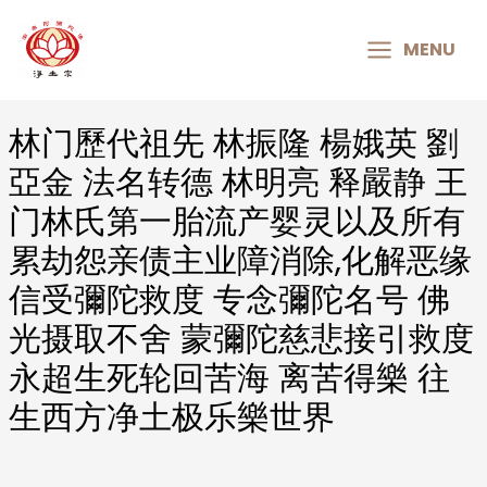
MAIN
MENU
MENU
林门歷代祖先 林振隆 楊娥英 劉
Post
navigation
亞金 法名转德 林明亮 释嚴静 王
门林氏第一胎流产婴灵以及所有
累劫怨亲债主业障消除,化解恶缘
信受彌陀救度 专念彌陀名号 佛
光摄取不舍 蒙彌陀慈悲接引救度
永超生死轮回苦海 离苦得樂 往
生西方净土极乐樂世界