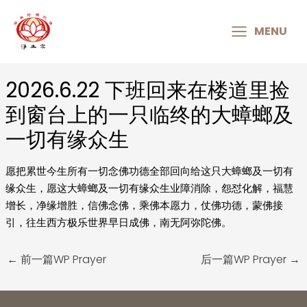
MAIN
MENU
MENU
2026.6.22 下班回来在楼道里捡
Post
navigation
到窗台上的一只临终的大蟑螂及
一切有缘众生
愿把累世今生所有一切念佛功德全部回向给这只大蟑螂及一切有
缘众生，愿这大蟑螂及一切有缘众生业障消除，怨怼化解，福慧
增长，净缘增胜，信佛念佛，乘佛本愿力，仗佛功德，蒙佛接
引，往生西方极乐世界早日成佛，南无阿弥陀佛。
←
前一篇WP Prayer
后一篇WP Prayer
→