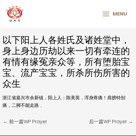
MAIN
MENU
MENU
以下阳上人各姓氏及诸姓堂中，
Post
navigation
身上身边历劫以来一切有牵连的
有情有缘冤亲众等，所有堕胎宝
宝、流产宝宝，所杀所伤所害的
众生
浙江省嘉兴市余新镇，阳上人：陈美英，浑身疼痛！肩膀特别
痛，二脚不能走路．
←
前一篇WP Prayer
后一篇WP Prayer
→