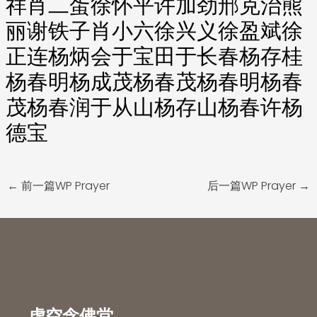
祥肖二蛋徐怀平许加劲邢克治熊
丽谢铁子肖小六徐兴义徐盈斌徐
正连杨炳会于宝田于长春杨存桂
杨春明杨成茂杨春茂杨春明杨春
茂杨春润于从山杨存山杨春许杨
德宝
←
前一篇WP Prayer
后一篇WP Prayer
→
虚空念佛堂