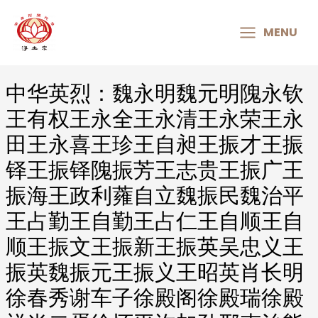
MAIN
MENU
MENU
中华英烈：魏永明魏元明隗永钦
Post
navigation
王有权王永全王永清王永荣王永
田王永喜王珍王自昶王振才王振
铎王振铎隗振芳王志贵王振广王
振海王政利蕹自立魏振民魏治平
王占勤王自勤王占仁王自顺王自
顺王振文王振新王振英吴忠义王
振英魏振元王振义王昭英肖长明
徐春秀谢车子徐殿阁徐殿瑞徐殿