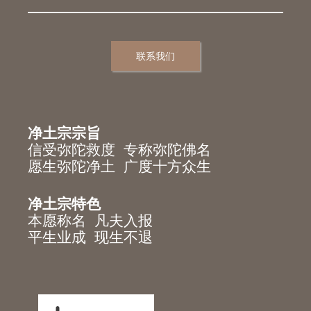
联系我们
净土宗宗旨
信受弥陀救度 专称弥陀佛名
愿生弥陀净土 广度十方众生
净土宗特色
本愿称名 凡夫入报
平生业成 现生不退