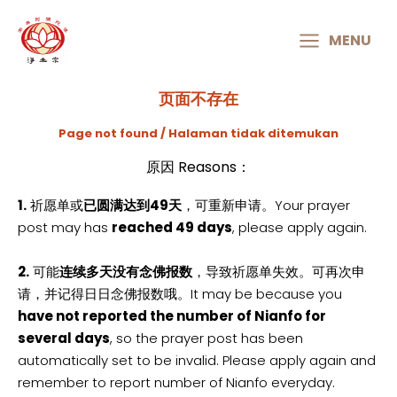
MAIN
MENU
MENU
页面不存在
Page not found / Halaman tidak ditemukan
原因 Reasons：
1.
祈愿单或
已圆满达到49天
，可重新申请。Your prayer
post may has
reached 49 days
, please apply again.
2.
可能
连续多天没有念佛报数
，导致祈愿单失效。可再次申
请，并记得日日念佛报数哦。It may be because you
have not reported the number of Nianfo for
several days
, so the prayer post has been
automatically set to be invalid. Please apply again and
remember to report number of Nianfo everyday.