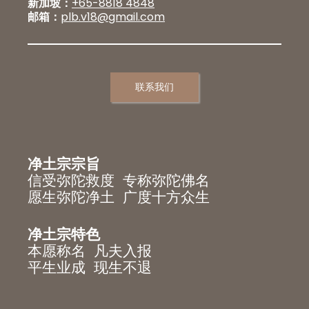
新加坡：
+65-8818 4848
邮箱：
plb.v18@gmail.com
联系我们
净土宗宗旨
信受弥陀救度 专称弥陀佛名
愿生弥陀净土 广度十方众生
净土宗特色
本愿称名 凡夫入报
平生业成 现生不退