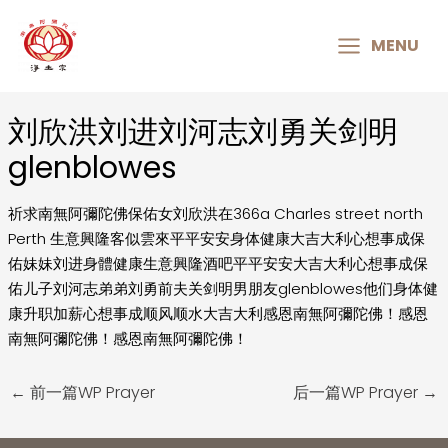
MAIN
MENU
MENU
刘欣洪刘进刘河志刘勇关剑明
Post
navigation
glenblowes
祈求南無阿彌陀佛保佑女刘欣洪在366a Charles street north
Perth 生意興隆客似雲來平平安安身体健康大吉大利心想事成保
佑妹妹刘进身體健康生意興隆酒吧平平安安大吉大利心想事成保
佑儿子刘河志弟弟刘勇前夫关剑明男朋友glenblowes他们身体健
康升职加薪心想事成顺风顺水大吉大利感恩南無阿彌陀佛！感恩
南無阿彌陀佛！感恩南無阿彌陀佛！
←
前一篇WP Prayer
后一篇WP Prayer
→