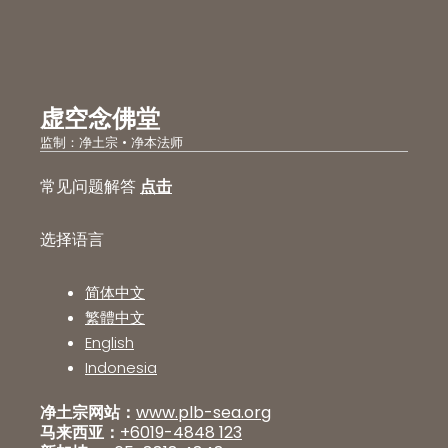
虚空念佛堂
监制：净土宗 • 净本法师
常见问题解答
点击
选择语言
简体中文
繁體中文
English
Indonesia
净土宗网站：
www.plb-sea.org
马来西亚：
+6019-4848 123